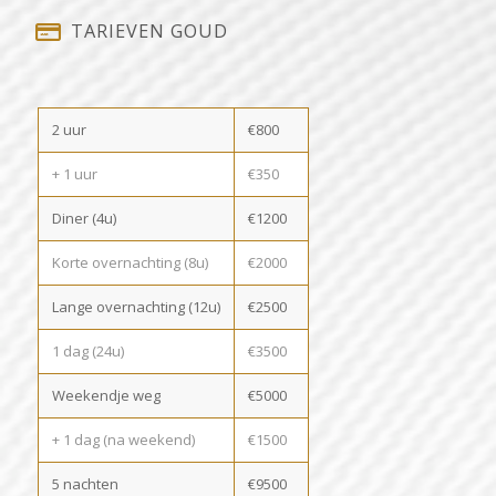
TARIEVEN GOUD
2 uur
€800
+ 1 uur
€350
Diner (4u)
€1200
Korte overnachting (8u)
€2000
Lange overnachting (12u)
€2500
1 dag (24u)
€3500
Weekendje weg
€5000
+ 1 dag (na weekend)
€1500
5 nachten
€9500