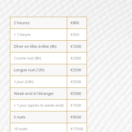
2 heures
€800
+ 1 heure
€350
Dîner en tête-à-tête (4h)
€1200
Courte nuit (8h)
€2000
Longue nuit (12h)
€2500
1 jour (24h)
€3500
Week-end à l'étranger
€5000
+ 1 jour (après le week-end)
€1500
5 nuits
€9500
10 nuits
€17500