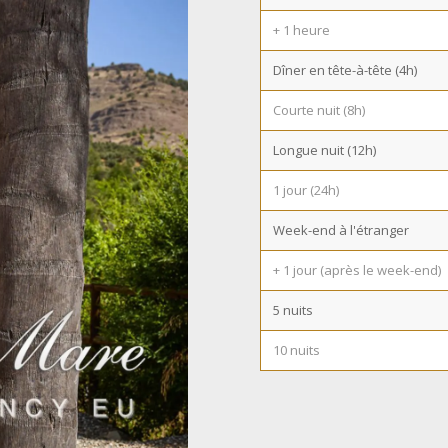
+ 1 heure
Dîner en tête-à-tête (4h)
Courte nuit (8h)
Longue nuit (12h)
1 jour (24h)
Week-end à l'étranger
+ 1 jour (après le week-end)
5 nuits
10 nuits