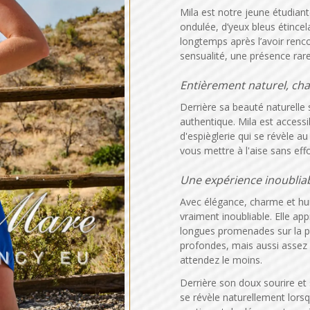
Mila est notre jeune étudian
ondulée, d’yeux bleus étince
longtemps après l’avoir renco
sensualité, une présence rare
Entièrement naturel, cha
Derrière sa beauté naturelle
authentique. Mila est accessi
d'espièglerie qui se révèle au
vous mettre à l'aise sans effo
Une expérience inoublia
Avec élégance, charme et hu
vraiment inoubliable. Elle appr
longues promenades sur la pl
profondes, mais aussi assez
attendez le moins.
Derrière son doux sourire et
se révèle naturellement lorsq