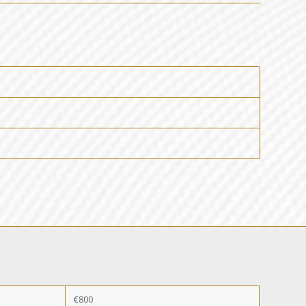
S
€800