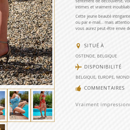
sentiment de découverte, voi
intimes et vraiment inoubliab
Cette jeune beauté intrigan
ou par e-mail… mais attentio
vous aurez peut-être envie d
SITUÉ À
OSTENDE, BELGIQUE
DISPONIBILITÉ
BELGIQUE, EUROPE, MOND
COMMENTAIRES
J'ai passé un très bo