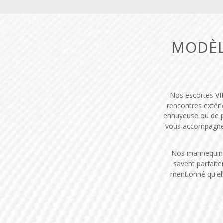
MODÈL
Nos escortes VI
rencontres extéri
ennuyeuse ou de p
vous accompagner 
Nos mannequins 
savent parfait
mentionné qu'ell