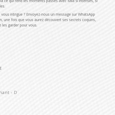
là ce qui rend les moments passés avec Mila si intenses, si
les.
te vous intrigue ? Envoyez-nous un message sur WhatsApp
n, une fois que vous aurez découvert ses secrets coquins,
e les garder pour vous.
E
n moment avec Mila. Merci - C