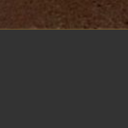
Mon rendez-vous au Portugal…
Je n'étais jamais allée au Portugal auparavant et toute la
d'échapper à la pluie incessante d'Anvers pour quelque
plus lumineux et de bien plus excitant. Le genre d'excita
rencontre avec un homme que vous n'avez jamais vu en 
Portugal. Je ne ressentais absolument aucune culpabilité 
recherche du soleil et j'avais besoin d'aventure.
Quand je suis entré dans le hall des arrivées, i
scrutant la foule.
Je me démarquais clairement. Petite robe noire, escarpi
nues. Je m'étais maquillée dans l'avion et mes cheveux 
mes épaules. J'ai croisé son regard et lui ai adressé un s