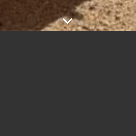
 semaine, j'avais hâte
 chose de plus chaud, de
tion que procure la
vrai dans le sud du
à l'idée de partir à la
l était déjà là,
ns à talons hauts, jambes
tombaient en cascade sur
ourire radieux et confiant